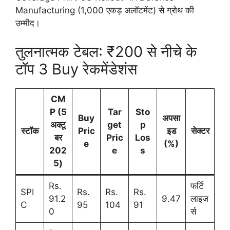
Manufacturing (1,000 एकड़ अलॉटमेंट) से ग्रोथ की
उम्मीद।
तुलनात्मक टेबल: ₹200 से नीचे के
टॉप 3 Buy रेकमेंडेशंस
CM
P (5
Tar
Sto
Buy
अपसा
अक्टू
get
p
स्टॉक
Pric
इड
सेक्टर
बर
Pric
Los
e
(%)
202
e
s
5)
Rs.
फर्टि
SPI
Rs.
Rs.
Rs.
91.2
9.47
लाइज
C
95
104
91
0
र्स