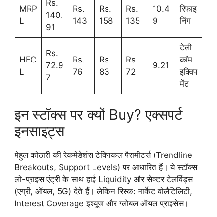
Rs.
MRP
Rs.
Rs.
Rs.
10.4
रिफाइ
140.
L
143
158
135
9
निंग
91
टेली
Rs.
HFC
Rs.
Rs.
Rs.
कॉम
72.9
9.21
L
76
83
72
इक्विप
7
मेंट
इन स्टॉक्स पर क्यों Buy? एक्सपर्ट
इनसाइट्स
मेहुल कोठारी की रेकमेंडेशंस टेक्निकल पैरामीटर्स (Trendline
Breakouts, Support Levels) पर आधारित हैं। ये स्टॉक्स
लो-प्राइस एंट्री के साथ हाई Liquidity और सेक्टर टेलविंड्स
(एग्री, ऑयल, 5G) देते हैं। लेकिन रिस्क: मार्केट वोलैटिलिटी,
Interest Coverage इश्यूज और ग्लोबल ऑयल प्राइसेस।