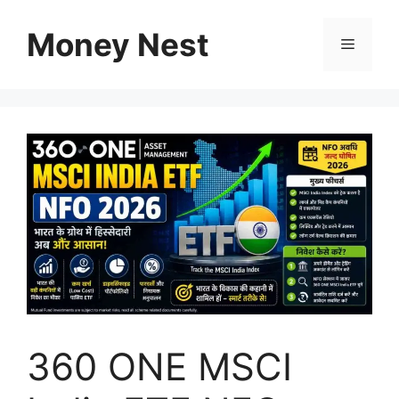
Skip
to
Money Nest
Menu
content
360 ONE MSCI