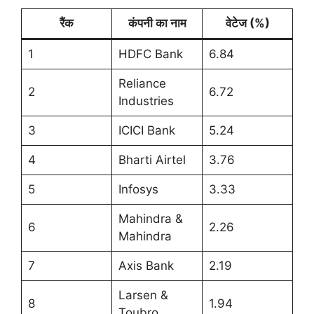
रैंक
कंपनी का नाम
वेटेज (%)
1
HDFC Bank
6.84
Reliance
2
6.72
Industries
3
ICICI Bank
5.24
4
Bharti Airtel
3.76
5
Infosys
3.33
Mahindra &
6
2.26
Mahindra
7
Axis Bank
2.19
Larsen &
8
1.94
Toubro