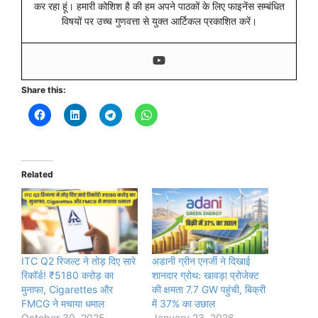
कर रहा हूं। हमारी कोशिश है की हम अपने पाठकों के लिए फाइनेंस सम्बंधित
विषयों पर उच्च गुणवत्ता से युक्त आर्टिकल प्रकाशित करें।
Share this:
Related
ITC Q2 रिजल्ट ने तोड़ दिए सारे
अडानी ग्रीन एनर्जी ने दिखाई
रिकॉर्ड! ₹5180 करोड़ का
शानदार ग्रोथ: खावड़ा प्रोजेक्ट
मुनाफा, Cigarettes और
की क्षमता 7.7 GW पहुंची, बिक्री
FMCG ने मचाया धमाल
में 37% का उछाल
October 30, 2025
January 23, 2026