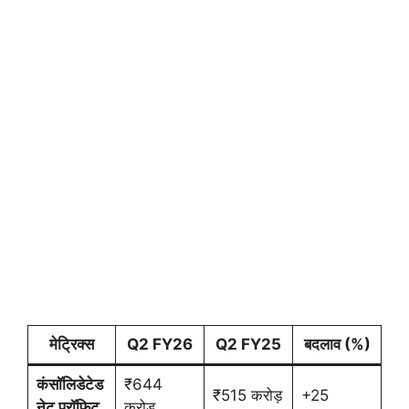
मेट्रिक्स
Q2 FY26
Q2 FY25
बदलाव (%)
कंसॉलिडेटेड
₹644
₹515 करोड़
+25
नेट प्रॉफिट
करोड़