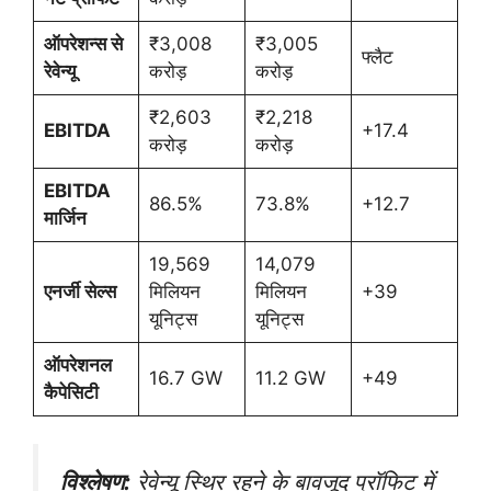
ऑपरेशन्स से
₹3,008
₹3,005
फ्लैट
रेवेन्यू
करोड़
करोड़
₹2,603
₹2,218
EBITDA
+17.4
करोड़
करोड़
EBITDA
86.5%
73.8%
+12.7
मार्जिन
19,569
14,079
एनर्जी सेल्स
मिलियन
मिलियन
+39
यूनिट्स
यूनिट्स
ऑपरेशनल
16.7 GW
11.2 GW
+49
कैपेसिटी
विश्लेषण:
रेवेन्यू स्थिर रहने के बावजूद प्रॉफिट में