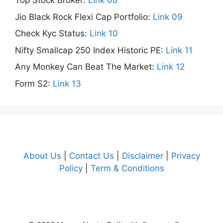
Top Stock Broker:
Link 08
Jio Black Rock Flexi Cap Portfolio:
Link 09
Check Kyc Status:
Link 10
Nifty Smallcap 250 Index Historic PE:
Link 11
Any Monkey Can Beat The Market:
Link 12
Form S2:
Link 13
About Us
|
Contact Us
|
Disclaimer
|
Privacy
Policy
|
Term & Conditions