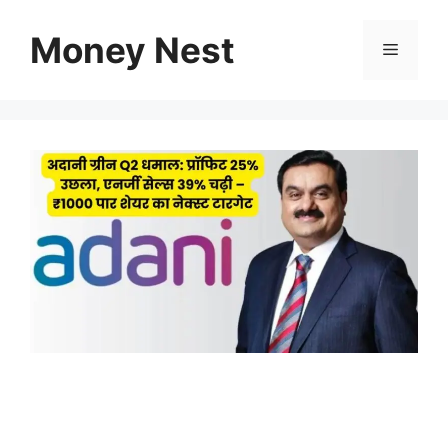
Skip
to
Money Nest
Menu
content