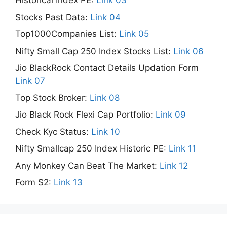
Historical Index PE:
Link 03
Stocks Past Data:
Link 04
Top1000Companies List:
Link 05
Nifty Small Cap 250 Index Stocks List:
Link 06
Jio BlackRock Contact Details Updation Form
Link 07
Top Stock Broker:
Link 08
Jio Black Rock Flexi Cap Portfolio:
Link 09
Check Kyc Status:
Link 10
Nifty Smallcap 250 Index Historic PE:
Link 11
Any Monkey Can Beat The Market:
Link 12
Form S2:
Link 13