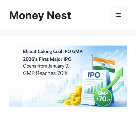
Skip
to
Money Nest
Menu
content