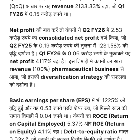
(QoQ) आधार पर यह
revenue
2133.33% बढ़ा, जो
Q1
FY26
में 0.15 करोड़ रुपये था।
Net profit
की बात करें तो कंपनी ने
Q2 FY26
में 2.53
करोड़ रुपये का
consolidated net profit
दर्ज किया, जो
Q2 FY25
के 0.19 करोड़ रुपये की तुलना में 1231.58% की
वृद्धि दर्शाता है।
Q1 FY26
के 0.06 करोड़ रुपये के मुकाबले यह
net profit
4117% बढ़ा है। इस तिमाही में कंपनी का सारा
revenue
(100%)
pharmaceutical business
से
आया, जो इसकी
diversification strategy
की सफलता
को दर्शाता है।
Basic earnings per share (EPS)
में भी 1225% की
वृद्धि हुई और यह 0.53 रुपये प्रति शेयर रहा, जो पिछले साल की
समान तिमाही में 0.04 रुपये था। कंपनी का
ROCE (Return
on Capital Employed)
5.37% और
ROE (Return
on Equity)
4.11% रहा।
Debt-to-equity ratio
मात्र
0.03x है, जो कंपनी की मजबूत वित्तीय स्थिति को दर्शाता है।