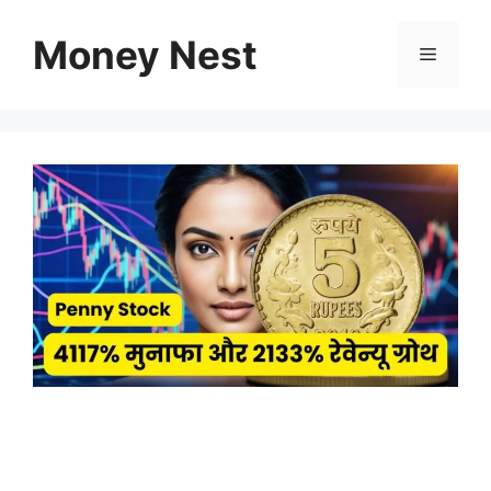
Skip
to
Money Nest
Menu
content