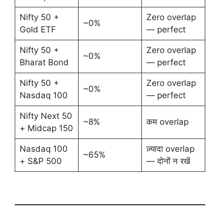
Nifty 50 +
Zero overlap
~0%
Gold ETF
— perfect
Nifty 50 +
Zero overlap
~0%
Bharat Bond
— perfect
Nifty 50 +
Zero overlap
~0%
Nasdaq 100
— perfect
Nifty Next 50
~8%
कम overlap
+ Midcap 150
Nasdaq 100
ज़्यादा overlap
~65%
+ S&P 500
— दोनों न रखें