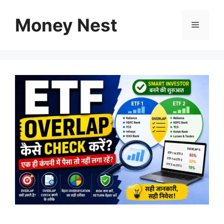
Skip
to
Money Nest
Menu
content