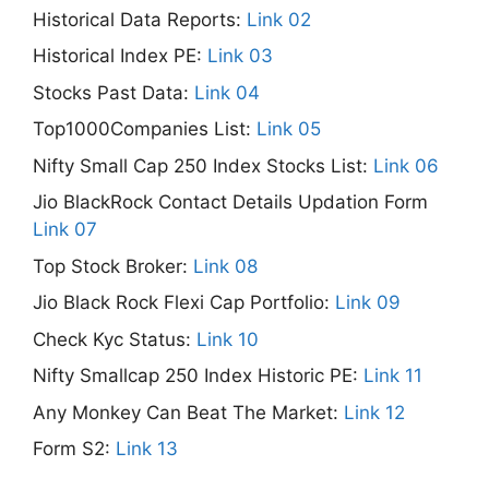
Historical Data Reports:
Link 02
Historical Index PE:
Link 03
Stocks Past Data:
Link 04
Top1000Companies List:
Link 05
Nifty Small Cap 250 Index Stocks List:
Link 06
Jio BlackRock Contact Details Updation Form
Link 07
Top Stock Broker:
Link 08
Jio Black Rock Flexi Cap Portfolio:
Link 09
Check Kyc Status:
Link 10
Nifty Smallcap 250 Index Historic PE:
Link 11
Any Monkey Can Beat The Market:
Link 12
Form S2:
Link 13