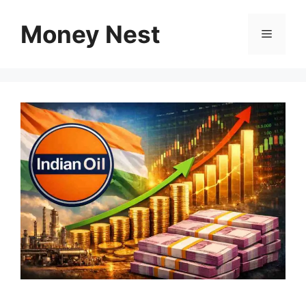
Skip
to
Money Nest
Menu
content