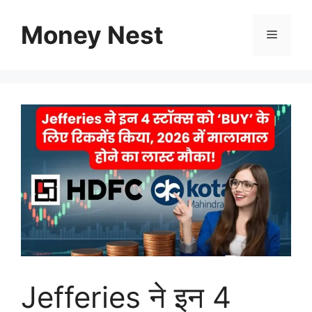
Skip
to
Money Nest
Menu
content
Jefferies ने इन 4