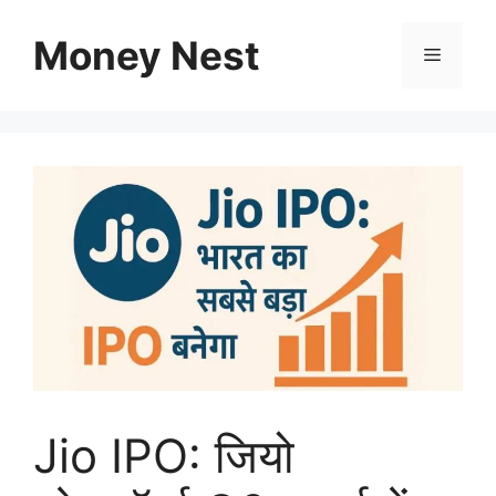
Skip
to
Money Nest
Menu
content
Jio IPO: जियो