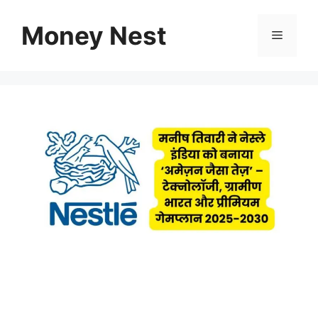
Skip
to
Money Nest
Menu
content