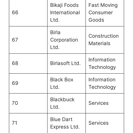
Bikaji Foods
Fast Moving
66
International
Consumer
Ltd.
Goods
Birla
Construction
67
Corporation
Materials
Ltd.
Information
68
Birlasoft Ltd.
Technology
Black Box
Information
69
Ltd.
Technology
Blackbuck
70
Services
Ltd.
Blue Dart
71
Services
Express Ltd.