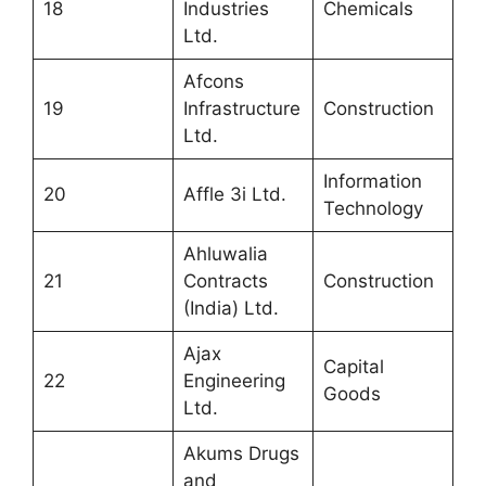
18
Industries
Chemicals
Ltd.
Afcons
19
Infrastructure
Construction
Ltd.
Information
20
Affle 3i Ltd.
Technology
Ahluwalia
21
Contracts
Construction
(India) Ltd.
Ajax
Capital
22
Engineering
Goods
Ltd.
Akums Drugs
and