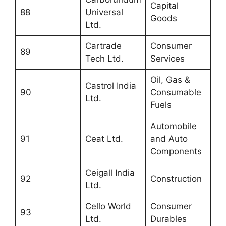
Capital
88
Universal
Goods
Ltd.
Cartrade
Consumer
89
Tech Ltd.
Services
Oil, Gas &
Castrol India
90
Consumable
Ltd.
Fuels
Automobile
91
Ceat Ltd.
and Auto
Components
Ceigall India
92
Construction
Ltd.
Cello World
Consumer
93
Ltd.
Durables