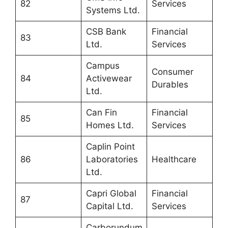
82
Services
Systems Ltd.
CSB Bank
Financial
83
Ltd.
Services
Campus
Consumer
84
Activewear
Durables
Ltd.
Can Fin
Financial
85
Homes Ltd.
Services
Caplin Point
86
Laboratories
Healthcare
Ltd.
Capri Global
Financial
87
Capital Ltd.
Services
Carborundum