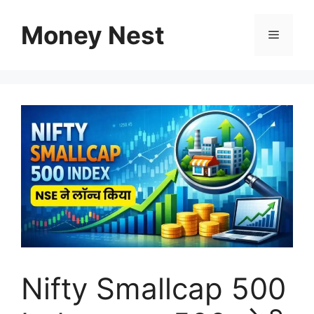
Skip
to
Money Nest
Menu
content
Nifty Smallcap 500