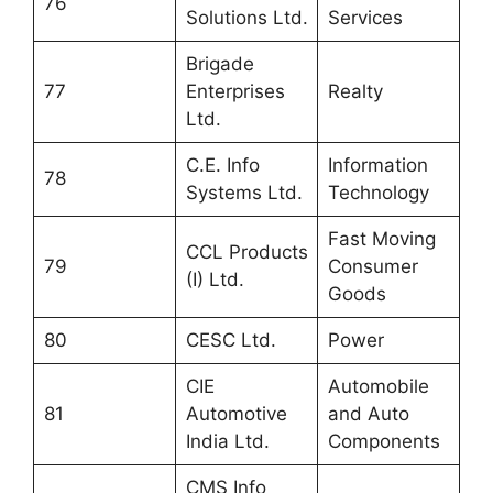
76
Solutions Ltd.
Services
Brigade
77
Enterprises
Realty
Ltd.
C.E. Info
Information
78
Systems Ltd.
Technology
Fast Moving
CCL Products
79
Consumer
(I) Ltd.
Goods
80
CESC Ltd.
Power
CIE
Automobile
81
Automotive
and Auto
India Ltd.
Components
CMS Info