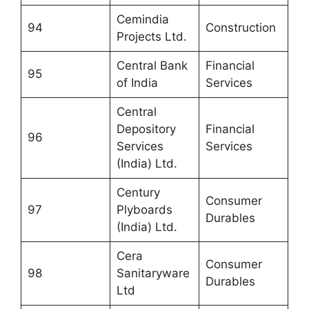
Cemindia
94
Construction
Projects Ltd.
Central Bank
Financial
95
of India
Services
Central
Depository
Financial
96
Services
Services
(India) Ltd.
Century
Consumer
97
Plyboards
Durables
(India) Ltd.
Cera
Consumer
98
Sanitaryware
Durables
Ltd