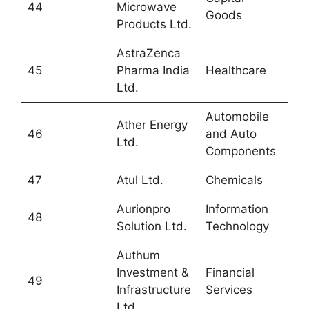
44
Microwave
Goods
Products Ltd.
AstraZenca
45
Pharma India
Healthcare
Ltd.
Automobile
Ather Energy
46
and Auto
Ltd.
Components
47
Atul Ltd.
Chemicals
Aurionpro
Information
48
Solution Ltd.
Technology
Authum
Investment &
Financial
49
Infrastructure
Services
Ltd.