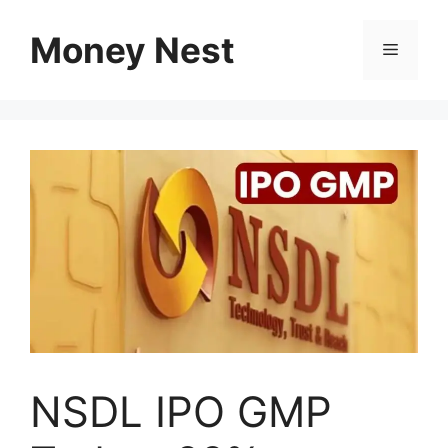
Skip
to
Money Nest
Menu
content
NSDL IPO GMP