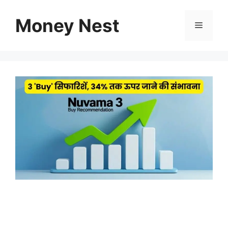
Skip
to
Money Nest
Menu
content