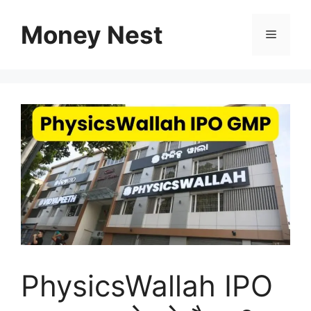
Skip
to
Money Nest
Menu
content
PhysicsWallah IPO