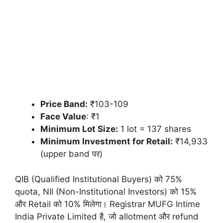
Price Band:
₹103-109
Face Value
: ₹1
Minimum Lot Size:
1 lot = 137 shares
Minimum Investment for Retail:
₹14,933
(upper band पर)
QIB (Qualified Institutional Buyers) को 75%
quota, NII (Non-Institutional Investors) को 15%
और Retail को 10% मिलेगा। Registrar MUFG Intime
India Private Limited है, जो allotment और refund