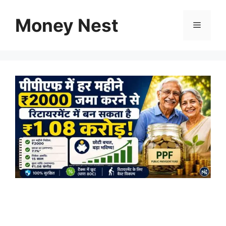
Skip
to
Money Nest
Menu
content