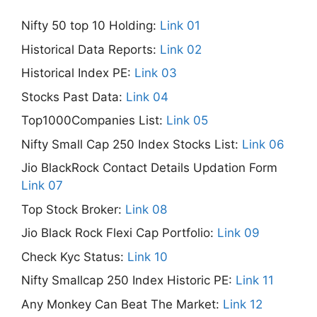
Nifty 50 top 10 Holding:
Link 01
Historical Data Reports:
Link 02
Historical Index PE:
Link 03
Stocks Past Data:
Link 04
Top1000Companies List:
Link 05
Nifty Small Cap 250 Index Stocks List:
Link 06
Jio BlackRock Contact Details Updation Form
Link 07
Top Stock Broker:
Link 08
Jio Black Rock Flexi Cap Portfolio:
Link 09
Check Kyc Status:
Link 10
Nifty Smallcap 250 Index Historic PE:
Link 11
Any Monkey Can Beat The Market:
Link 12