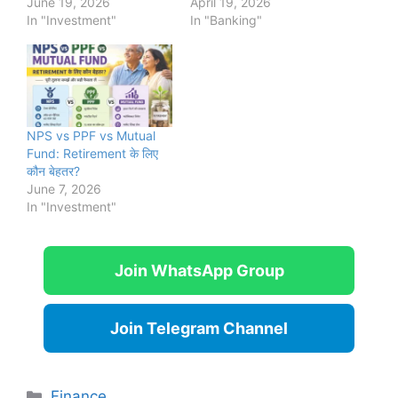
June 19, 2026
April 19, 2026
In "Investment"
In "Banking"
NPS vs PPF vs Mutual
Fund: Retirement के लिए
कौन बेहतर?
June 7, 2026
In "Investment"
Join WhatsApp Group
Join Telegram Channel
Categories
Finance