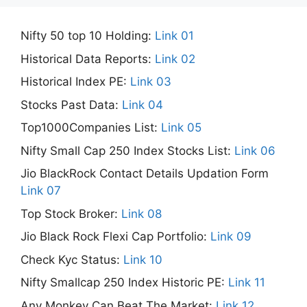
Nifty 50 top 10 Holding:
Link 01
Historical Data Reports:
Link 02
Historical Index PE:
Link 03
Stocks Past Data:
Link 04
Top1000Companies List:
Link 05
Nifty Small Cap 250 Index Stocks List:
Link 06
Jio BlackRock Contact Details Updation Form
Link 07
Top Stock Broker:
Link 08
Jio Black Rock Flexi Cap Portfolio:
Link 09
Check Kyc Status:
Link 10
Nifty Smallcap 250 Index Historic PE:
Link 11
Any Monkey Can Beat The Market:
Link 12