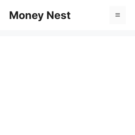
Skip
to
Money Nest
Menu
content