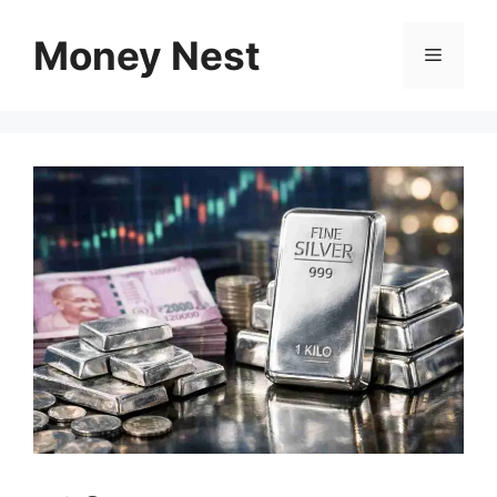
Skip
to
Money Nest
Menu
content