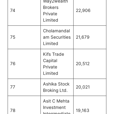
Way2wealth
Brokers
74
22,906
Private
Limited
Cholamandal
75
am Securities
21,679
Limited
Kifs Trade
Capital
76
20,512
Private
Limited
Ashika Stock
77
20,021
Broking Ltd.
Asit C Mehta
Investment
78
19,163
Interrmediate