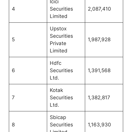
Icici
4
Securities
2,087,410
Limited
Upstox
Securities
5
1,987,928
Private
Limited
Hdfc
6
Securities
1,391,568
Ltd.
Kotak
7
Securities
1,382,817
Ltd.
Sbicap
8
Securities
1,163,930
Limited