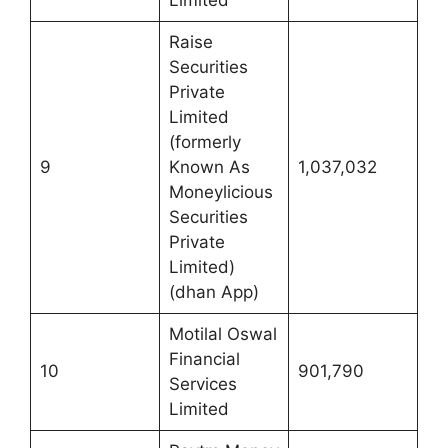
Raise
Securities
Private
Limited
(formerly
9
Known As
1,037,032
Moneylicious
Securities
Private
Limited)
(dhan App)
Motilal Oswal
Financial
10
901,790
Services
Limited