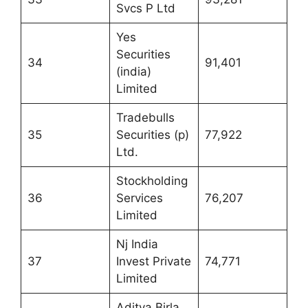
Svcs P Ltd
Yes
Securities
34
91,401
(india)
Limited
Tradebulls
35
Securities (p)
77,922
Ltd.
Stockholding
36
Services
76,207
Limited
Nj India
37
Invest Private
74,771
Limited
Aditya Birla