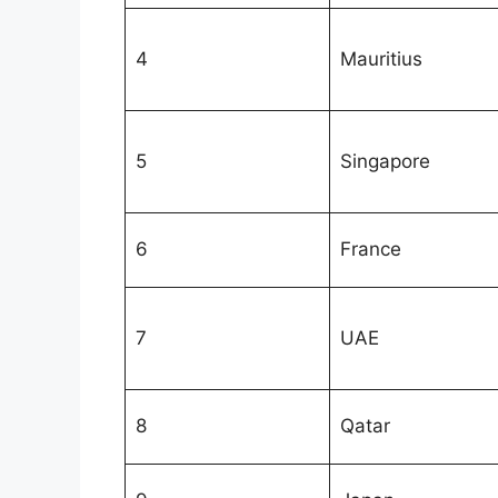
4
Mauritius
5
Singapore
6
France
7
UAE
8
Qatar