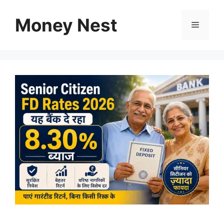
Skip
to
Money Nest
Menu
content