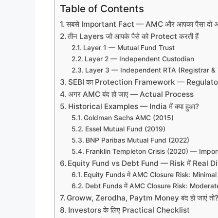
Table of Contents
सबसे Important Fact — AMC और आपका पैसा दो अलग च
तीन Layers जो आपके पैसे को Protect करती हैं
Layer 1 — Mutual Fund Trust
Layer 2 — Independent Custodian
Layer 3 — Independent RTA (Registrar & 
SEBI का Protection Framework — Regulator 
अगर AMC बंद हो जाए — Actual Process
Historical Examples — India में क्या हुआ?
Goldman Sachs AMC (2015)
Essel Mutual Fund (2019)
BNP Paribas Mutual Fund (2022)
Franklin Templeton Crisis (2020) — Impor
Equity Fund vs Debt Fund — Risk में Real D
Equity Funds में AMC Closure Risk: Minimal
Debt Funds में AMC Closure Risk: Moderat
Groww, Zerodha, Paytm Money बंद हो जाएं तो
Investors के लिए Practical Checklist