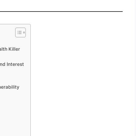
lth Killer
d Interest
erability