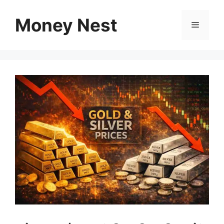
Skip
to
Money Nest
Menu
content