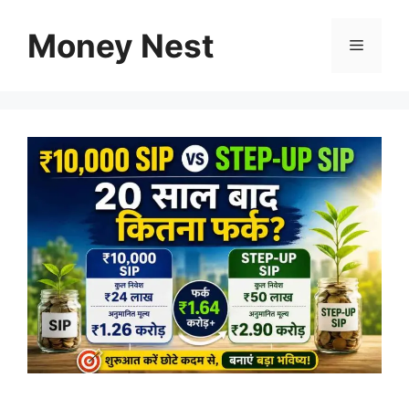
Skip
to
Money Nest
Menu
content