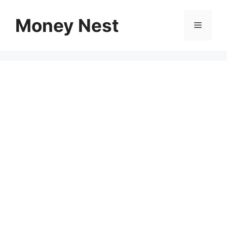
Skip
to
Money Nest
Menu
content