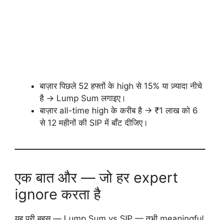
बाज़ार पिछले 52 हफ्तों के high से 15% या ज़्यादा नीचे
है → Lump Sum लगाइए।
बाज़ार all-time high के करीब है → ₹1 लाख को 6
से 12 महीनों की SIP में बाँट दीजिए।
एक बात और — जो हर expert
ignore करता है
यह पूरी बहस — Lump Sum vs SIP — तभी meaningful