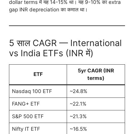
dollar terms में यह 14-15% था। यह 9-10% का extra
gap INR depreciation का कमाल था।
5 साल CAGR — International
vs India ETFs (INR में)
5yr CAGR (INR
ETF
terms)
Nasdaq 100 ETF
~24.8%
FANG+ ETF
~22.1%
S&P 500 ETF
~21.3%
Nifty IT ETF
~16.5%