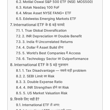
Motilal Oswal S&P 500 ETF (NSE: MOS500)
Kotak Nasdaq 100 FoF
Mirae Asset NYSE FANG+ ETF
Edelweiss Emerging Markets ETF
International ETF के 6 बड़े फायदे
1. True Global Diversification
2. INR Depreciation का Double Benefit
3. India से Uncorrelated Returns
4. Dollar में Asset Build होना
5. World’s Best Companies में Access
6. Technology Sector का Outperformance
International ETF के 5 बड़े नुकसान
1. Tax Disadvantage — सबसे बड़ी problem
2. SEBI Limit का Risk
3. Double Expense Ratio
4. INR Strengthen होने का Risk
5. US Market Valuation Risk
किसके लिए सही है?
International ETF लें अगर: