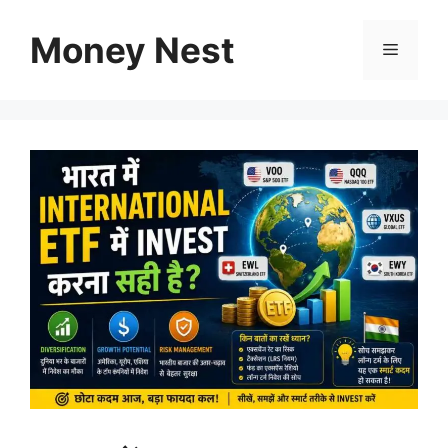
Skip
to
Money Nest
Menu
content