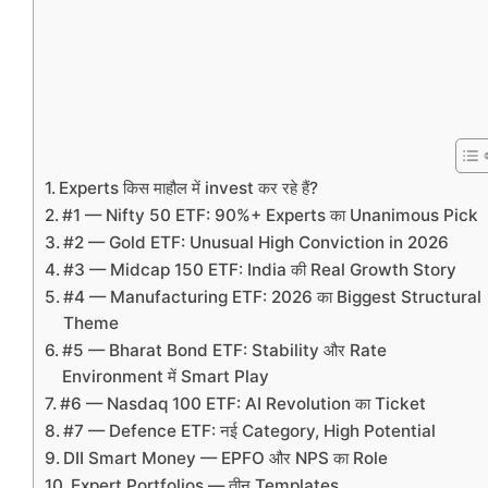
Experts किस माहौल में invest कर रहे हैं?
#1 — Nifty 50 ETF: 90%+ Experts का Unanimous Pick
#2 — Gold ETF: Unusual High Conviction in 2026
#3 — Midcap 150 ETF: India की Real Growth Story
#4 — Manufacturing ETF: 2026 का Biggest Structural
Theme
#5 — Bharat Bond ETF: Stability और Rate
Environment में Smart Play
#6 — Nasdaq 100 ETF: AI Revolution का Ticket
#7 — Defence ETF: नई Category, High Potential
DII Smart Money — EPFO और NPS का Role
Expert Portfolios — तीन Templates