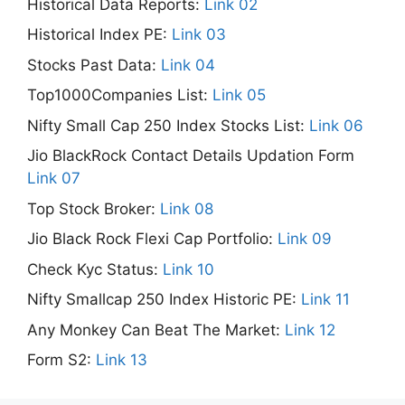
Historical Data Reports:
Link 02
Historical Index PE:
Link 03
Stocks Past Data:
Link 04
Top1000Companies List:
Link 05
Nifty Small Cap 250 Index Stocks List:
Link 06
Jio BlackRock Contact Details Updation Form
Link 07
Top Stock Broker:
Link 08
Jio Black Rock Flexi Cap Portfolio:
Link 09
Check Kyc Status:
Link 10
Nifty Smallcap 250 Index Historic PE:
Link 11
Any Monkey Can Beat The Market:
Link 12
Form S2:
Link 13