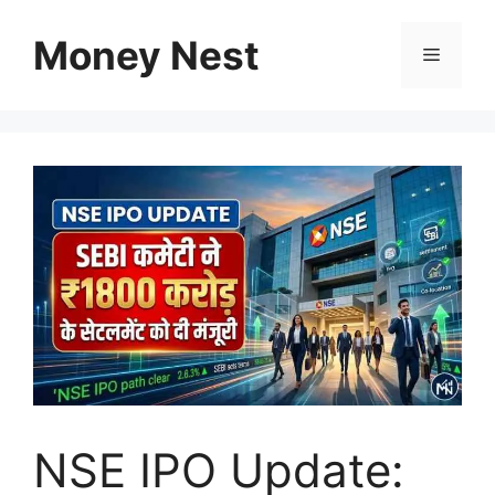
Skip
to
Money Nest
Menu
content
NSE IPO Update: